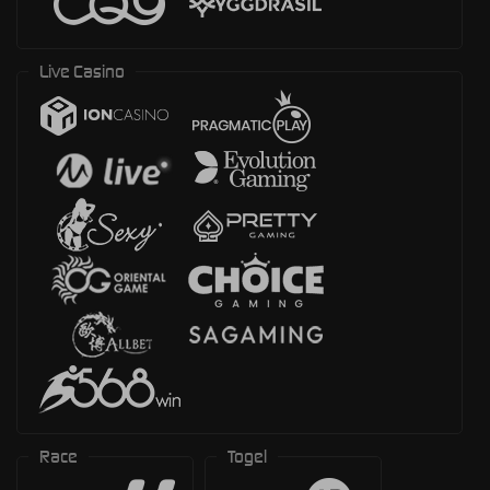
Live Casino
Race
Togel