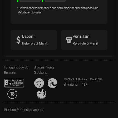
* Selama bank maintenance dan bank offline deposit dan penarikan
tidak dapat diproses
Deposit
Penarikan
Rata-rata 3 Menit
Rata-rata 5 Menit
Tanggung Jawab
Browser Yang
Bermain
Didukung
©2026 BIG777. Hak cipta
dilindungi | 18+
Platform Penyedia Layanan