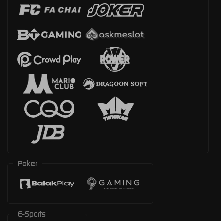
Poker
E-Sports