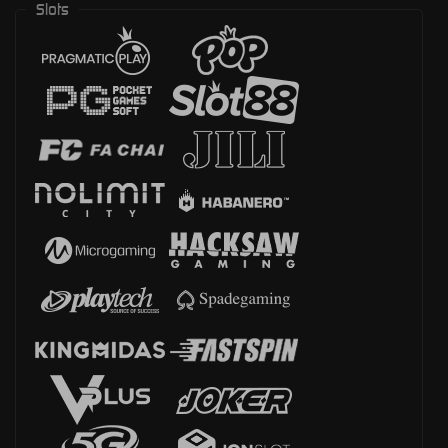
Slots