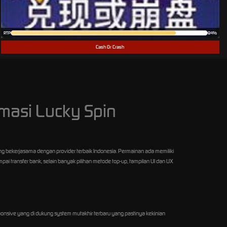
RTP
84%
Cash Or Crash
masi Lucky Spin
g bekerjasama dengan provider terbaik Indonesia. Permainan ada memiliki
i transfer bank, selain banyak pilihan metode top-up, tampilan UI dan UX
ponsive yang di dukung system mutakhir terbaru yang pastinya kekinian