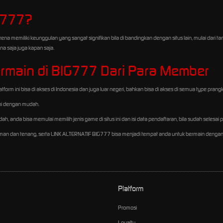
G777?
ena memiliki keunggulan yang sangat signifikan bila di bandingkan dengan situs lain, mulai dari 
ana saja juga kapan saja.
rmain di BIG777 Dari Para Member
latform ini bisa di akses di Indonesia dan juga luar negeri, bahkan bisa di akses di semua type prang
 ini dengan mudah.
, anda bisa memulai memilih jenis game di situs ini dan isi data pendaftaran, bila sudah selesai
man dan tenang, serta LINK ALTERNATIF BIG777 bisa menjadi tempat anda untuk bermain dengan 
Platform
Promosi
Loyalty