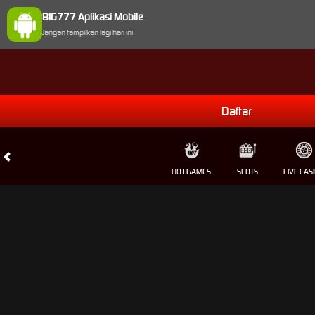
BIG777 Aplikasi Mobile
Jangan tampilkan lagi hari ini
Daftar
HOT GAMES
SLOTS
LIVE CAS