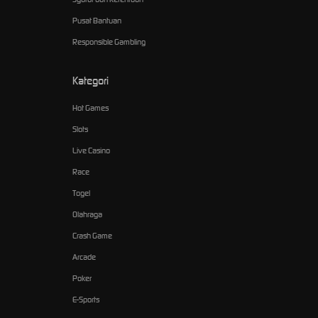
Pusat Bantuan
Responsible Gambling
Kategori
Hot Games
Slots
Live Casino
Race
Togel
Olahraga
Crash Game
Arcade
Poker
E-Sports