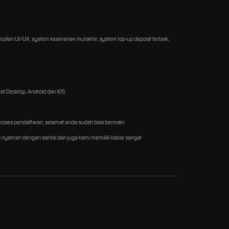
tampilan UI/UX, system keamanan mutakhir, system top-up deposit terbaik,
kat Desktop, Android dan IOS.
 proses pendaftaran, selamat anda sudah bisa bermain.
nyaman dengan santai dan juga kami memiliki kabar sangat